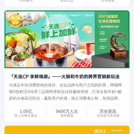
内容曝光
粉丝沉淀
总传播量
新。随着百度营销的内容服务能力逐步丰富，协助“中央里”在百度上
进行品牌阵地搭建，持续输出有创意特色的优质品牌内容，并通过
客户授权，把优质内容在多媒介分发，形成矩阵。
「天选CP 享鲜嗨涮」——火锅和牛奶的跨界营销新玩法
为满足年轻消费群体的喜好、拉近品牌与用户之间的距离，呷哺呷
哺X悦鲜活X纯享三品牌跨界联合玩转趣味营销，打造全新牛奶+酸
奶的火锅花式吃法，赢取用户好感，抢占消费者心智，加强品牌与
用户之间的互动social，增强品牌曝光度，实现1+1+1＞3的传播效
1.05亿
5600万人次
历史新高
果，收获了十分可观的品牌声量与产品销量。生而不凡的呷哺呷哺
线上总曝光量达
累积覆盖
店内参与度突破
小火锅，搭配INF0.09秒超瞬时杀菌技术的悦鲜活牛奶，还有纯享无
添加酸奶的零+三重奏加持，共同打造「天选CP 鲜上加鲜」的火锅
新吃法，全新推出“天选CP羔羊大满贯餐、鲜上+鲜新宠羔羊排餐、