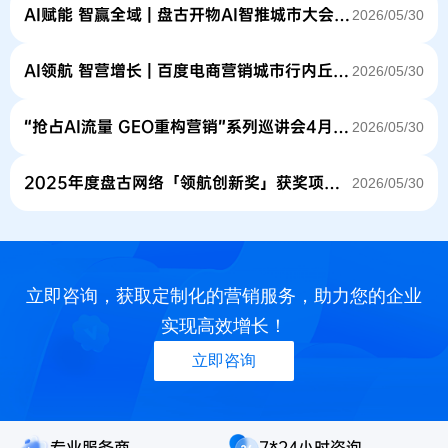
前
AI赋能 智赢全域 | 盘古开物AI智推城市大会石家庄站精彩回顾
2026/05/30
全
所
面
未
赋
AI领航 智营增长 | 百度电商营销城市行内丘站成功举行！
有
2026/05/30
能
的
全
速
“抢占AI流量 GEO重构营销”系列巡讲会4月再战3城 ！
2026/05/30
域
度
商
改
业
变
2025年度盘古网络「领航创新奖」获奖项目公示
2026/05/30
生
世
态，
界，
以
顺
大
势
模
而
立即咨询，获取定制化的营销服务，助力您的企业
型、
来
实现高效增长！
智
的
能
是
立即咨询
推
AI
荐、
对
生
消
成
费
专业服务商
7*24小时咨询