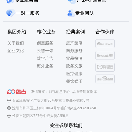
式
者
优
决
一对一服务
专业团队
化
策
重
和
塑
媒
集团介绍
核心业务
经典案例
合作伙伴
全
体
新
关于我们
创意服务
房产装修
生
营
企业文化
云智一体
商务服务
态
销
环
数字广告
食品快消
逻
境
海外业务
政务文旅
辑，
的
医疗健康
为
影
企
餐饮娱乐
响。“遇
业
事
友情链接：
影视创意中心
品牌营销案例库
增
不
长
石家庄长安区广安大街86号财富大厦商业裙楼5层
决
开
沈阳市和平区三好街100-4号华强广场A座22F/23F/24F
问
辟
AI”主
长春市朝阳区727号中银大厦A座9层
全
流
关注或联系我们
新
习