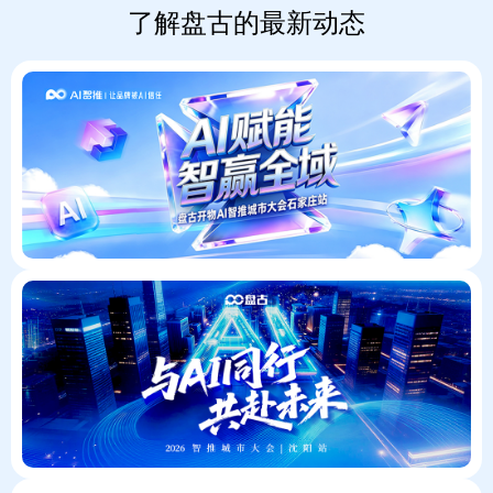
了解盘古的最新动态
AI赋能 智赢全域 | 盘古开物AI智推城市大会石家庄站成功举
2026
年，
AI
真
正
高
频
进
与AI同行·共赴未来 沈阳盘古开物2026智推城市大会成功
入
2026
日
年，
常
人
生
工
活，
智
以
能