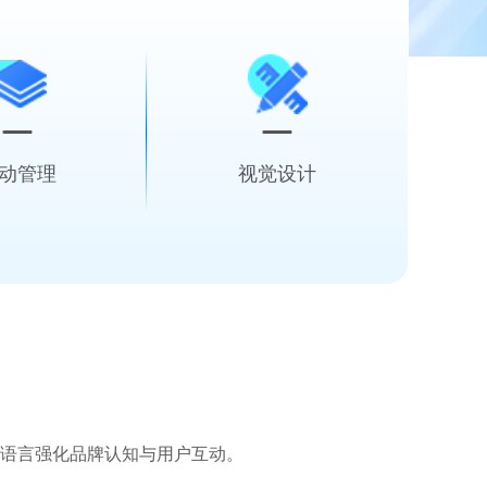
动管理
视觉设计
筹 从策划到落地
海外多渠道精准营销触达
从创
果与体验双升级
专注品效合一的内容营销
驱动
语言强化品牌认知与用户互动。