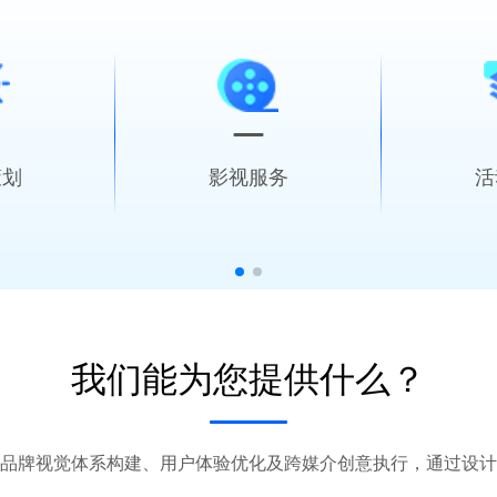
策划
影视服务
活
涵盖社交媒体
全流程制作支持 从创意到成
全周期统
我们能为您提供什么？
态内容营销等
片，内容与技术双驱动
确保效
品牌视觉体系构建、用户体验优化及跨媒介创意执行，通过设计